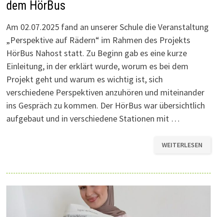
dem HörBus
Am 02.07.2025 fand an unserer Schule die Veranstaltung
„Perspektive auf Rädern“ im Rahmen des Projekts
HörBus Nahost statt. Zu Beginn gab es eine kurze
Einleitung, in der erklärt wurde, worum es bei dem
Projekt geht und warum es wichtig ist, sich
verschiedene Perspektiven anzuhören und miteinander
ins Gespräch zu kommen. Der HörBus war übersichtlich
aufgebaut und in verschiedene Stationen mit …
HASS
WEITERLESEN
MACHT
DICH
BLIND
–
EINDRÜCKE
AUS
DEM
HÖRBUS