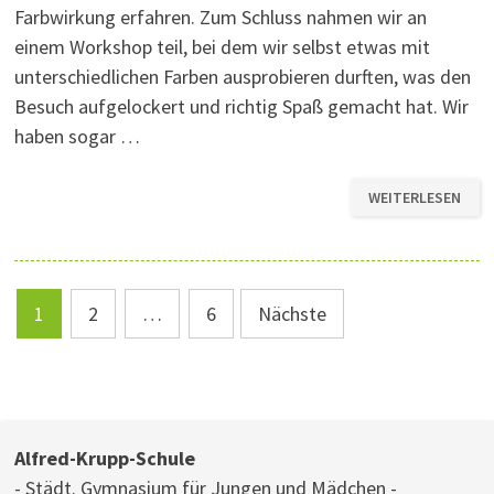
Farbwirkung erfahren. Zum Schluss nahmen wir an
einem Workshop teil, bei dem wir selbst etwas mit
unterschiedlichen Farben ausprobieren durften, was den
Besuch aufgelockert und richtig Spaß gemacht hat. Wir
haben sogar …
UNSER
WEITERLESEN
AUSFLUG
IN
DAS
FOLKWANG
MUSEUM
Seitennummerierung
1
2
…
6
Nächste
der
Beiträge
Alfred-Krupp-Schule
- Städt. Gymnasium für Jungen und Mädchen -