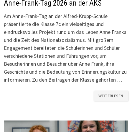
Anne-Frank-Tag 2026 an der AKS
Am Anne-Frank-Tag an der Alfred-Krupp-Schule
präsentierte die Klasse 7c ein vielseitiges und
eindrucksvolles Projekt rund um das Leben Anne Franks
und die Zeit des Nationalsozialismus. Mit großem
Engagement bereiteten die Schülerinnen und Schüler
verschiedene Stationen und Führungen vor, um
Besucherinnen und Besucher über Anne Frank, ihre
Geschichte und die Bedeutung von Erinnerungskultur zu
informieren. Zu den Beiträgen der Klasse gehörten …
ANNE-
WEITERLESEN
FRANK-
TAG
2026
AN
DER
AKS