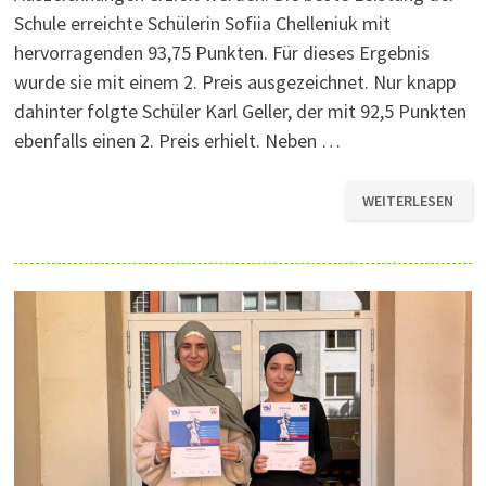
Schule erreichte Schülerin Sofiia Chelleniuk mit
hervorragenden 93,75 Punkten. Für dieses Ergebnis
wurde sie mit einem 2. Preis ausgezeichnet. Nur knapp
dahinter folgte Schüler Karl Geller, der mit 92,5 Punkten
ebenfalls einen 2. Preis erhielt. Neben …
ERFOLGREICHE
WEITERLESEN
TEILNAHME
AM
KÄNGURU-
WETTBEWERB
DER
MATHEMATIK