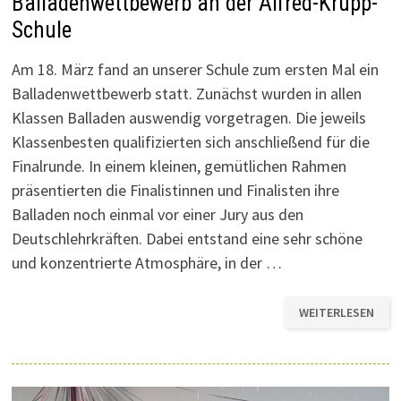
Balladenwettbewerb an der Alfred-Krupp-
Schule
Am 18. März fand an unserer Schule zum ersten Mal ein
Balladenwettbewerb statt. Zunächst wurden in allen
Klassen Balladen auswendig vorgetragen. Die jeweils
Klassenbesten qualifizierten sich anschließend für die
Finalrunde. In einem kleinen, gemütlichen Rahmen
präsentierten die Finalistinnen und Finalisten ihre
Balladen noch einmal vor einer Jury aus den
Deutschlehrkräften. Dabei entstand eine sehr schöne
und konzentrierte Atmosphäre, in der …
BALLADENWETTB
WEITERLESEN
AN
DER
ALFRED-
KRUPP-
SCHULE