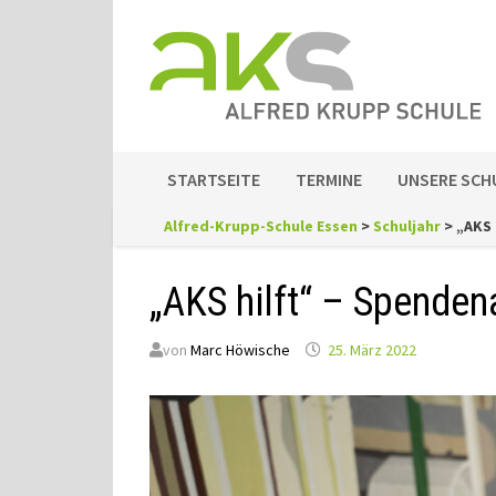
Zum
Inhalt
springen
STARTSEITE
TERMINE
UNSERE SCH
Alfred-Krupp-Schule Essen
>
Schuljahr
>
„AKS 
„AKS hilft“ – Spendena
von
Marc Höwische
25. März 2022