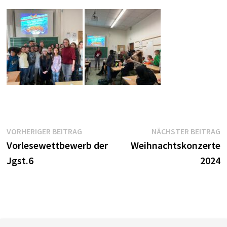
Beitragsnavigation
Vorheriger
N
VORHERIGER BEITRAG
NÄCHSTER BEITRAG
Beitrag:
B
Vorlesewettbewerb der
Weihnachtskonzerte
Jgst.6
2024