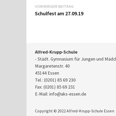
Beitragsnavigation
Vorheriger
VORHERIGER BEITRAG
Beitrag:
Schulfest am 27.09.19
Alfred-Krupp-Schule
- Städt. Gymnasium für Jungen und Mädc
Margaretenstr. 40
45144 Essen
Tel.:
(0201) 85 69 230
Fax: (0201) 85 69 231
E-Mail:
info@aks-essen.de