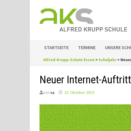
Zum
Inhalt
springen
STARTSEITE
TERMINE
UNSERE SCH
Alfred-Krupp-Schule Essen
>
Schuljahr
>
Neuer
Neuer Internet-Auftrit
von
sa
23. Oktober 2019