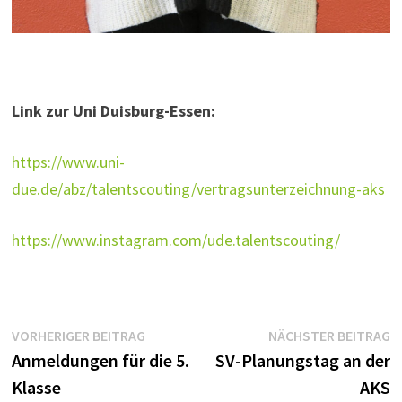
Link zur Uni Duisburg-Essen:
https://www.uni-
due.de/abz/talentscouting/vertragsunterzeichnung-aks
https://www.instagram.com/ude.talentscouting/
Beitragsnavigation
Vorheriger
N
VORHERIGER BEITRAG
NÄCHSTER BEITRAG
Beitrag:
B
Anmeldungen für die 5.
SV-Planungstag an der
Klasse
AKS