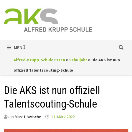
Zum
Inhalt
springen
MENÜ
Alfred-Krupp-Schule Essen
>
Schuljahr
>
Die AKS ist nun
offiziell Talentscouting-Schule
Die AKS ist nun offiziell
Talentscouting-Schule
von
Marc Höwische
11. März 2022