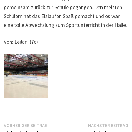
gemeinsam zurück zur Schule gegangen. Den meisten
Schülern hat das Eislaufen Spaß gemacht und es war
eine tolle Abwechslung zum Sportunterricht in der Halle.
Von: Leilani (7c)
Beitragsnavigation
Vorheriger
N
VORHERIGER BEITRAG
NÄCHSTER BEITRAG