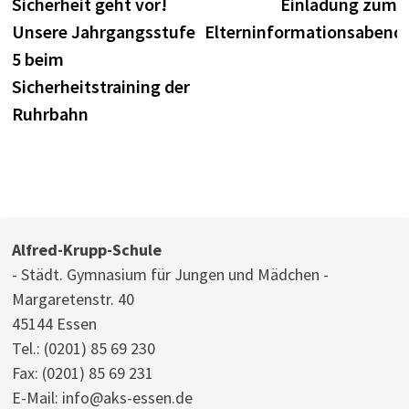
Beitrag:
B
Sicherheit geht vor!
Einladung zum
Unsere Jahrgangsstufe
Elterninformationsabend
5 beim
Sicherheitstraining der
Ruhrbahn
Alfred-Krupp-Schule
- Städt. Gymnasium für Jungen und Mädchen -
Margaretenstr. 40
45144 Essen
Tel.:
(0201) 85 69 230
Fax: (0201) 85 69 231
E-Mail:
info@aks-essen.de