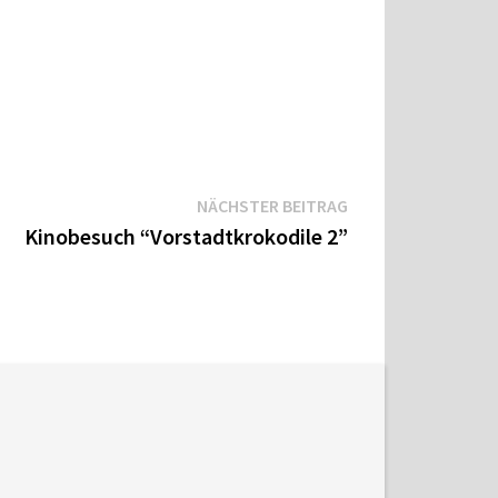
Nächster
NÄCHSTER BEITRAG
Beitrag:
Kinobesuch “Vorstadtkrokodile 2”