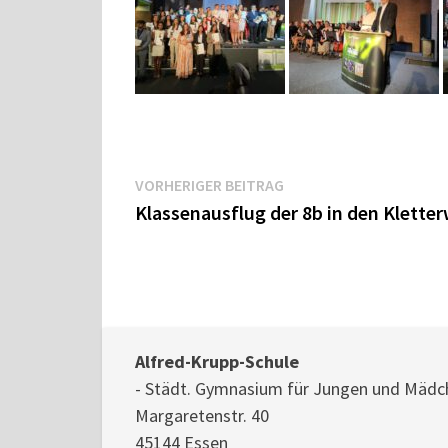
Beitragsnavigation
Vorheriger
VORHERIGER BEITRAG
Beitrag:
Klassenausflug der 8b in den Kletter
Alfred-Krupp-Schule
- Städt. Gymnasium für Jungen und Mädc
Margaretenstr. 40
45144 Essen