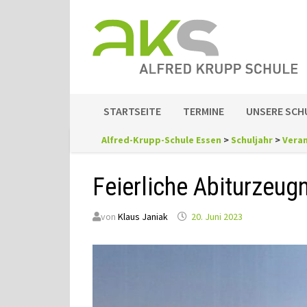
Zum
Inhalt
springen
STARTSEITE
TERMINE
UNSERE SCH
Alfred-Krupp-Schule Essen
>
Schuljahr
>
Vera
Feierliche Abiturzeug
von
Klaus Janiak
20. Juni 2023