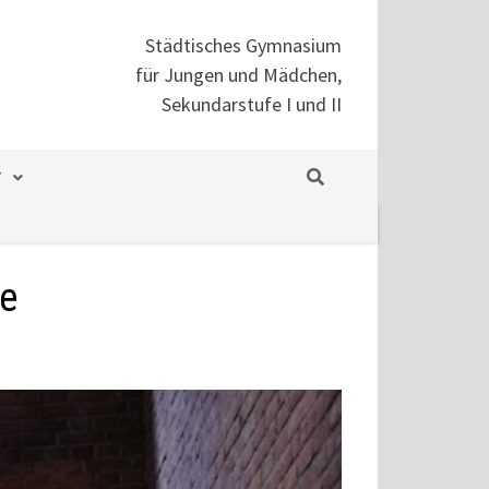
Städtisches Gymnasium
für Jungen und Mädchen,
Sekundarstufe I und II
T
e
se