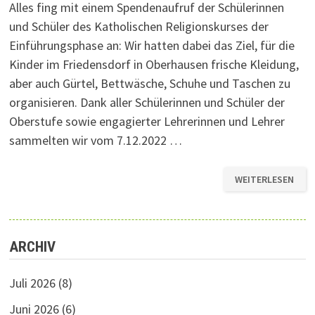
Alles fing mit einem Spendenaufruf der Schülerinnen
und Schüler des Katholischen Religionskurses der
Einführungsphase an: Wir hatten dabei das Ziel, für die
Kinder im Friedensdorf in Oberhausen frische Kleidung,
aber auch Gürtel, Bettwäsche, Schuhe und Taschen zu
organisieren. Dank aller Schülerinnen und Schüler der
Oberstufe sowie engagierter Lehrerinnen und Lehrer
sammelten wir vom 7.12.2022 …
WEITERLESEN
SPENDENAKTION
DER
EINFÜHRUNGSPHA
–
FÜR
EINE
BESSERE
ARCHIV
WELT
Juli 2026
(8)
Juni 2026
(6)