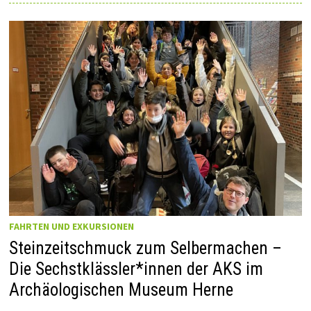
LK
DER
Q1
ERFORSCHT
DIE
INDUSTRIALISIER
IM
RUHR-
MUSEUM
FAHRTEN UND EXKURSIONEN
Steinzeitschmuck zum Selbermachen –
Die Sechstklässler*innen der AKS im
Archäologischen Museum Herne