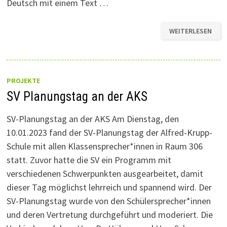
Deutsch mit einem Text …
TEILNAHME
WEITERLESEN
AM
SCHÜLERWETTBE
„60
JAHRE
ANWERBEABKOMM
DEUTSCHLAND-
TÜRKEI“
PROJEKTE
SV Planungstag an der AKS
SV-Planungstag an der AKS Am Dienstag, den
10.01.2023 fand der SV-Planungstag der Alfred-Krupp-
Schule mit allen Klassensprecher*innen in Raum 306
statt. Zuvor hatte die SV ein Programm mit
verschiedenen Schwerpunkten ausgearbeitet, damit
dieser Tag möglichst lehrreich und spannend wird. Der
SV-Planungstag wurde von den Schülersprecher*innen
und deren Vertretung durchgeführt und moderiert. Die