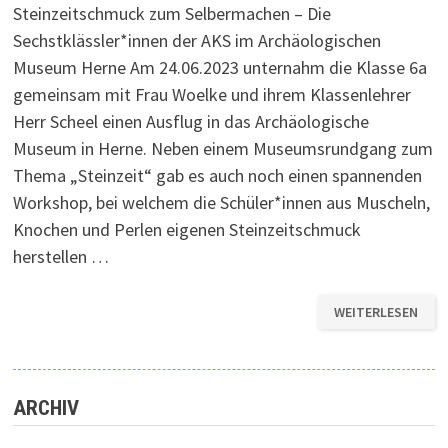
Steinzeitschmuck zum Selbermachen – Die
Sechstklässler*innen der AKS im Archäologischen
Museum Herne Am 24.06.2023 unternahm die Klasse 6a
gemeinsam mit Frau Woelke und ihrem Klassenlehrer
Herr Scheel einen Ausflug in das Archäologische
Museum in Herne. Neben einem Museumsrundgang zum
Thema „Steinzeit“ gab es auch noch einen spannenden
Workshop, bei welchem die Schüler*innen aus Muscheln,
Knochen und Perlen eigenen Steinzeitschmuck
herstellen …
STEINZEITSCHMU
WEITERLESEN
ZUM
SELBERMACHEN
–
DIE
SECHSTKLÄSSLER
DER
AKS
ARCHIV
IM
ARCHÄOLOGISCHE
MUSEUM