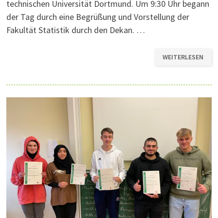
technischen Universität Dortmund. Um 9:30 Uhr begann
der Tag durch eine Begrüßung und Vorstellung der
Fakultät Statistik durch den Dekan. …
ZAHLEN
WEITERLESEN
UND
DATEN
AUF
DER
SPUR:
DER
MATHE-
LK
DER
Q1
BESUCHT
DEN
TAG
DER
STATISTIK
AN
DER
UNIVERSITÄT
DORTMUND
(DOTS
2023)