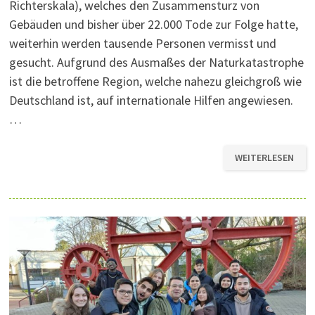
Richterskala), welches den Zusammensturz von
Gebäuden und bisher über 22.000 Tode zur Folge hatte,
weiterhin werden tausende Personen vermisst und
gesucht. Aufgrund des Ausmaßes der Naturkatastrophe
ist die betroffene Region, welche nahezu gleichgroß wie
Deutschland ist, auf internationale Hilfen angewiesen.
…
SPENDENAKTION
WEITERLESEN
AN
DER
AKS
NACH
ERDBEBEN
IN
TÜRKEI
UND
SYRIEN