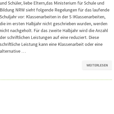
und Schüler, liebe Eltern,das Ministerium für Schule und
Bildung NRW sieht folgende Regelungen für das laufende
Schuljahr vor: Klassenarbeiten in der S IKlassenarbeiten,
die im ersten Halbjahr nicht geschrieben wurden, werden
nicht nachgeholt. Für das zweite Halbjahr wird die Anzahl
der schriftlichen Leistungen auf eine reduziert. Diese
schriftliche Leistung kann eine Klassenarbeit oder eine
alternative …
PANDEMIEBEDING
WEITERLESEN
REGELUNG
FÜR
KLASSENARBEITE
UND
KLAUSUREN
IM
2.
HALBJAHR
20/21