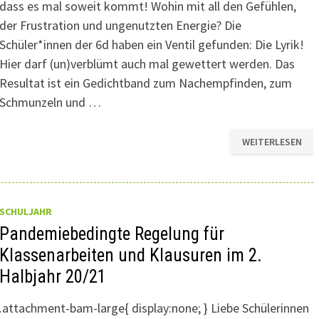
dass es mal soweit kommt! Wohin mit all den Gefühlen,
der Frustration und ungenutzten Energie? Die
Schüler*innen der 6d haben ein Ventil gefunden: Die Lyrik!
Hier darf (un)verblümt auch mal gewettert werden. Das
Resultat ist ein Gedichtband zum Nachempfinden, zum
Schmunzeln und …
MENTALER
WEITERLESEN
WETTERBERICHT
–
WIE
GEHT
ES
EUCH
IM
SCHULJAHR
HOMESCHOOLING
Pandemiebedingte Regelung für
Klassenarbeiten und Klausuren im 2.
Halbjahr 20/21
.attachment-bam-large{ display:none; } Liebe Schülerinnen