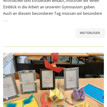
Mitmachen und Entdecken einlädt, möchten wir einen
Einblick in die Arbeit an unserem Gymnasium geben.
Auch an diesem besonderen Tag müssen wir besondere
…
TAG
WEITERLESEN
DER
OFFENEN
TÜR